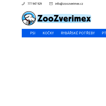
777 947 929
info
@
zoozverimex.cz
PSI
KOČKY
RYBÁŘSKÉ POTŘEBY
PT
NEJVÝHODNĚJŠÍ CENA/VÝPRODEJ
GABY RYBY