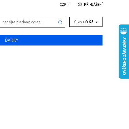
CZK
PŘIHLÁŠENÍ
0 ks /
0 Kč
DÁRKY