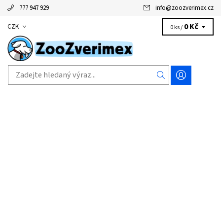
777 947 929
info
@
zoozverimex.cz
0 Kč
CZK
0 ks /