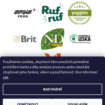
Používáme cookies, abychom Vám umožnili pohodlné
prohlížení webu a díky analýze provozu webu neustále
zlepšovali jeho funkce, výkon a použitelnost. Více informací
zde
.
NASTAVENÍ
2026 © ZooZverimex, všechna práva vyhrazena
Upravit nastavení
cookies
Vytvořil Shoptet
ODMÍTNOUT
SOUHLASÍM