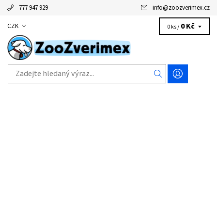
777 947 929
info
@
zoozverimex.cz
0 Kč
CZK
0 ks /