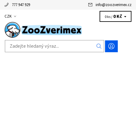
777 947 929
info
@
zoozverimex.cz
0 Kč
CZK
0 ks /