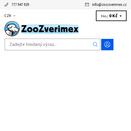
777 947 929
info
@
zoozverimex.cz
0 Kč
CZK
0 ks /