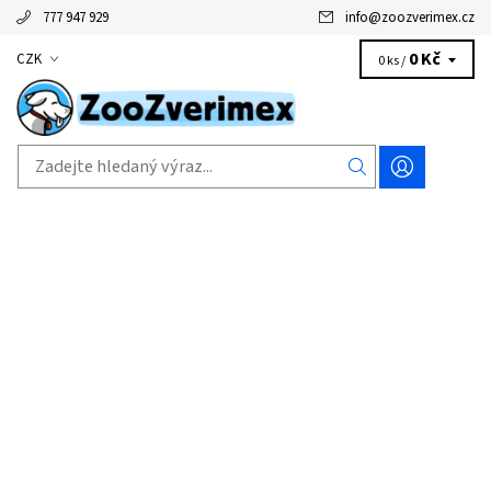
777 947 929
info
@
zoozverimex.cz
0 Kč
CZK
0 ks /