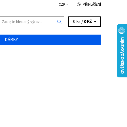
CZK
PŘIHLÁŠENÍ
0 ks /
0 Kč
DÁRKY