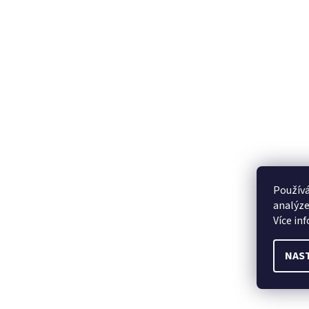
Používá
analýze
Více in
NAS