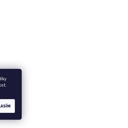
íky
ost.
ASÍM