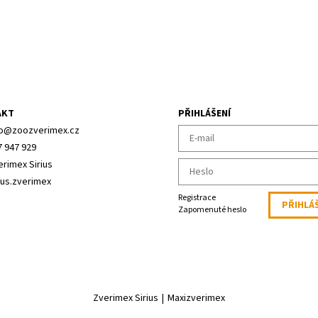
AKT
PŘIHLÁŠENÍ
o
@
zoozverimex.cz
7 947 929
erimex Sirius
ius.zverimex
Registrace
Zapomenuté heslo
Zverimex Sirius
|
Maxizverimex