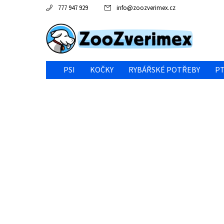
777 947 929
info
@
zoozverimex.cz
PSI
KOČKY
RYBÁŘSKÉ POTŘEBY
PT
NEJVÝHODNĚJŠÍ CENA/VÝPRODEJ
GABY RYBY