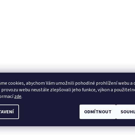
me cookies, abychom Vám umožnili pohodlné prohlížení webu a d
 provozu webu neustále zlepšovali jeho funkce, výkon a použiteln
formací
zde
.
TAVENÍ
ODMÍTNOUT
SOUHL