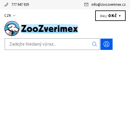
777 947 929
info
@
zoozverimex.cz
0 Kč
CZK
0 ks /