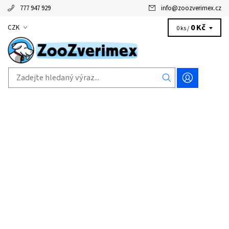
777 947 929
info
@
zoozverimex.cz
0 Kč
CZK
0 ks /