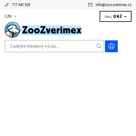
777 947 929
info
@
zoozverimex.cz
0 Kč
CZK
0 ks /