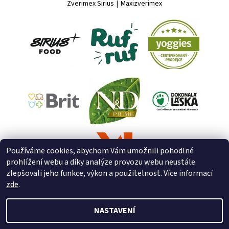
Zverimex Sirius
|
Maxizverimex
Používáme cookies, abychom Vám umožnili pohodlné
prohlížení webu a díky analýze provozu webu neustále
zlepšovali jeho funkce, výkon a použitelnost. Více informací
zde
.
NASTAVENÍ
2026 © ZooZverimex, všechna práva vyhrazena
Upravit nastavení
cookies