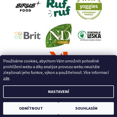
Používáme cookies, abychom Vám umožnili pohodlné
prohlížení webu a díky analýze provozu webu neustále
zlepšovali jeho funkce, výkon a použitelnost. Více informací
zde
.
NASTAVENÍ
2026 © ZooZverimex, všechna práva vyhrazena
Upravit nastavení
cookies
Vytvořil Shoptet
ODMÍTNOUT
SOUHLASÍM