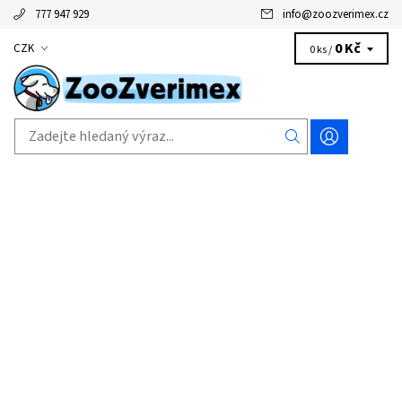
777 947 929
info
@
zoozverimex.cz
0 Kč
CZK
0 ks /