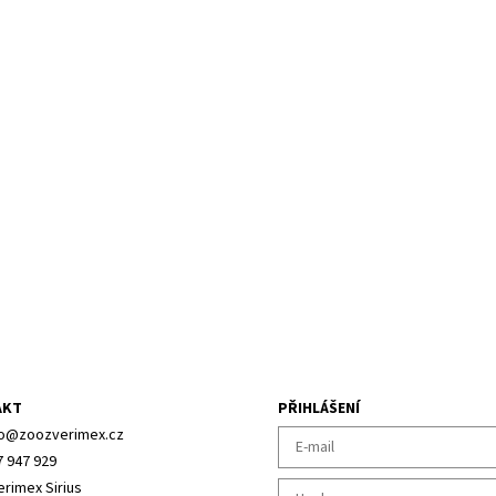
AKT
PŘIHLÁŠENÍ
o
@
zoozverimex.cz
7 947 929
erimex Sirius