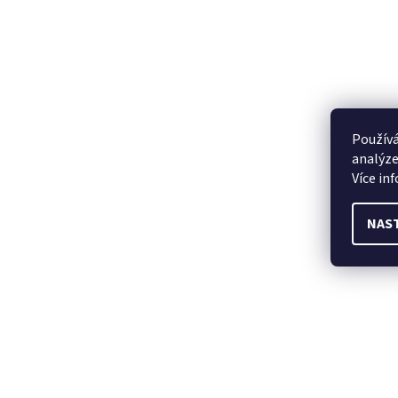
Používá
analýze
Více in
NAS