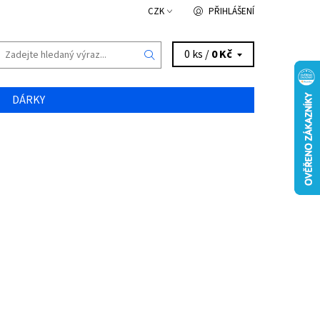
CZK
PŘIHLÁŠENÍ
0 ks /
0 Kč
DÁRKY