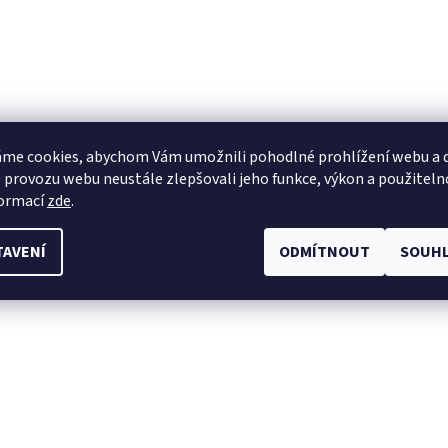
me cookies, abychom Vám umožnili pohodlné prohlížení webu a d
 provozu webu neustále zlepšovali jeho funkce, výkon a použiteln
formací
zde
.
TAVENÍ
ODMÍTNOUT
SOUHL