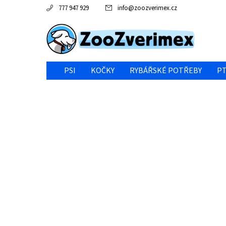
777 947 929
info
@
zoozverimex.cz
PSI
KOČKY
RYBÁŘSKÉ POTŘEBY
PT
NEJVÝHODNĚJŠÍ CENA/VÝPRODEJ
GABY RYBY