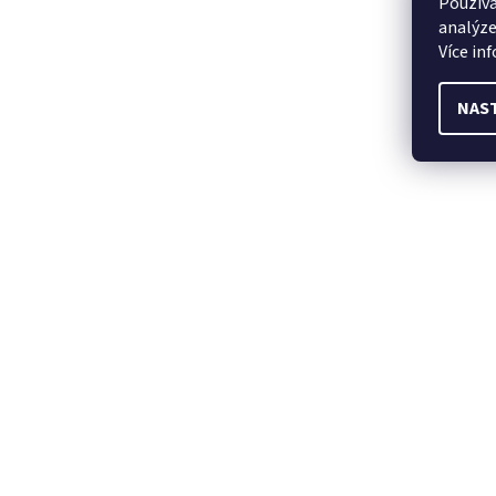
Používá
analýze
Více in
NAS