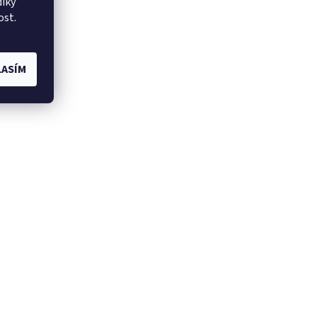
íky
ost.
ASÍM