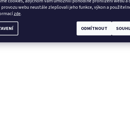
me cookies, abychom Vám umožnili pohodlné prohlížení webu a d
 provozu webu neustále zlepšovali jeho funkce, výkon a použiteln
formací
zde
.
TAVENÍ
ODMÍTNOUT
SOUHL