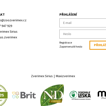
AKT
PŘIHLÁŠENÍ
o
@
zoozverimex.cz
7 947 929
erimex Sirius
ius.zverimex
Registrace
Zapomenuté heslo
Zverimex Sirius
|
Maxizverimex