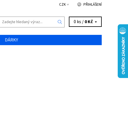
CZK
PŘIHLÁŠENÍ
0 ks /
0 Kč
DÁRKY