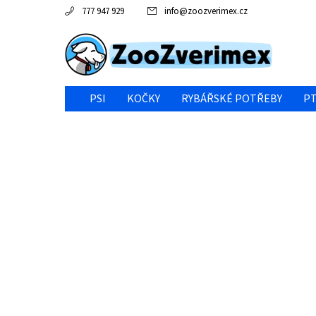
777 947 929
info
@
zoozverimex.cz
PSI
KOČKY
RYBÁŘSKÉ POTŘEBY
PT
NEJVÝHODNĚJŠÍ CENA/VÝPRODEJ
GABY RYBY