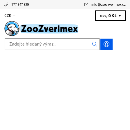
777 947 929
info
@
zoozverimex.cz
0 Kč
CZK
0 ks /