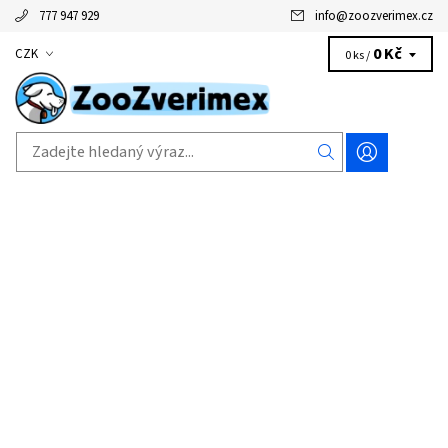
777 947 929
info
@
zoozverimex.cz
0 Kč
CZK
0 ks /