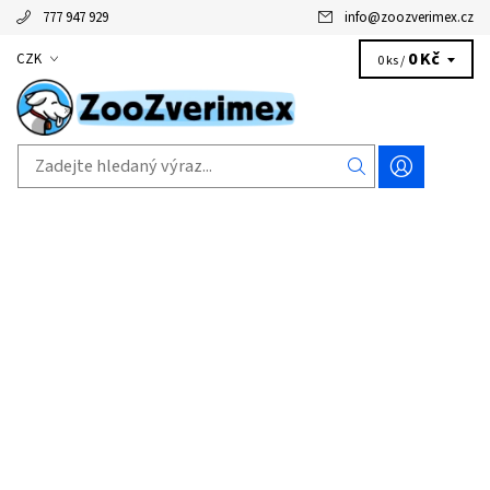
777 947 929
info
@
zoozverimex.cz
0 Kč
CZK
0 ks /