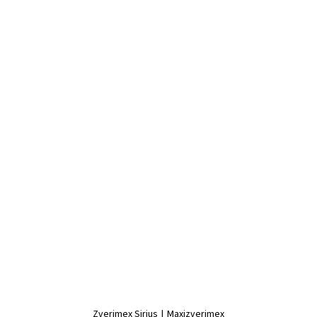
Zverimex Sirius
|
Maxizverimex