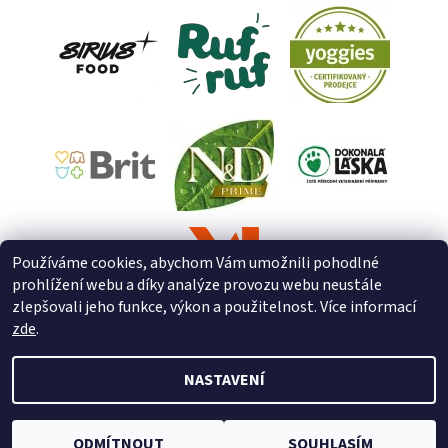
Používáme cookies, abychom Vám umožnili pohodlné
prohlížení webu a díky analýze provozu webu neustále
zlepšovali jeho funkce, výkon a použitelnost. Více informací
zde
.
NASTAVENÍ
2026 © ZooZverimex, všechna práva vyhrazena
Upravit nastavení
cookies
Vytvořil Shoptet
ODMÍTNOUT
SOUHLASÍM