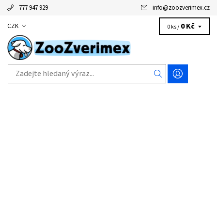
777 947 929
info
@
zoozverimex.cz
0 Kč
CZK
0 ks /