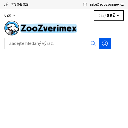
777 947 929
info
@
zoozverimex.cz
0 Kč
CZK
0 ks /