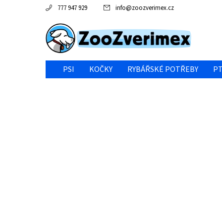
777 947 929
info
@
zoozverimex.cz
PSI
KOČKY
RYBÁŘSKÉ POTŘEBY
PT
NEJVÝHODNĚJŠÍ CENA/VÝPRODEJ
GABY RYBY