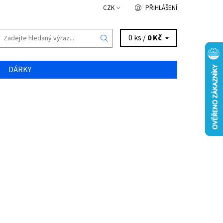
CZK
PŘIHLÁŠENÍ
0 ks /
0 Kč
DÁRKY