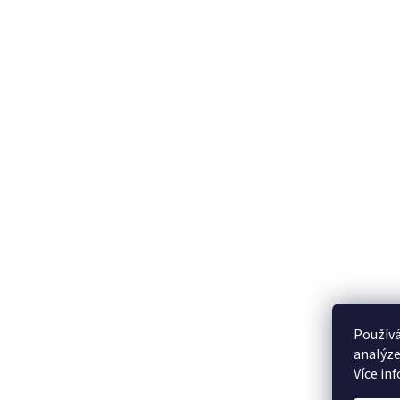
Používá
analýze
Více in