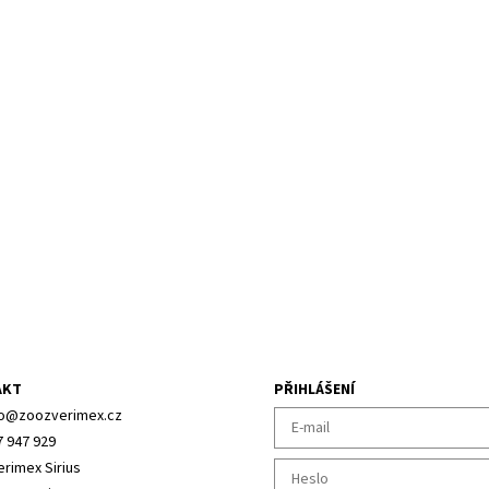
AKT
PŘIHLÁŠENÍ
o
@
zoozverimex.cz
7 947 929
erimex Sirius