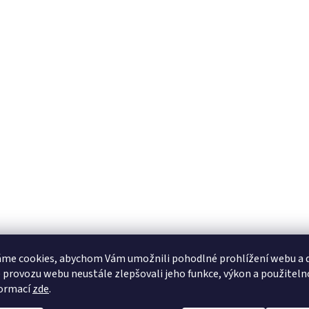
me cookies, abychom Vám umožnili pohodlné prohlížení webu a d
 provozu webu neustále zlepšovali jeho funkce, výkon a použiteln
formací
zde
.