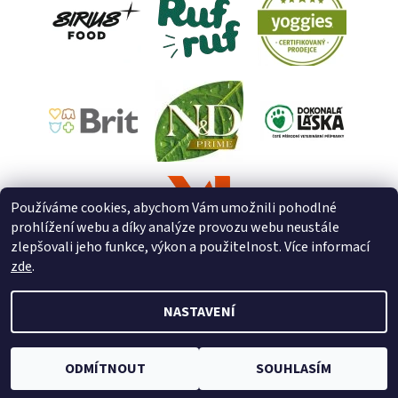
Používáme cookies, abychom Vám umožnili pohodlné
prohlížení webu a díky analýze provozu webu neustále
zlepšovali jeho funkce, výkon a použitelnost. Více informací
zde
.
NASTAVENÍ
2026 © ZooZverimex, všechna práva vyhrazena
Upravit nastavení
cookies
Vytvořil Shoptet
ODMÍTNOUT
SOUHLASÍM