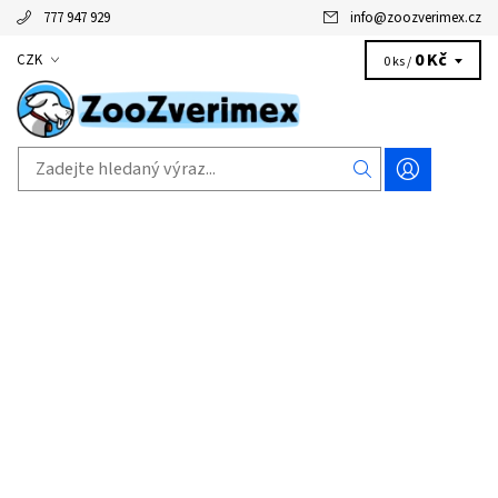
777 947 929
info
@
zoozverimex.cz
0 Kč
CZK
0 ks /