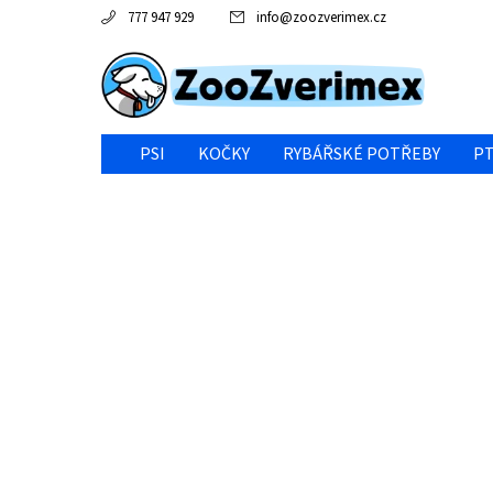
777 947 929
info
@
zoozverimex.cz
PSI
KOČKY
RYBÁŘSKÉ POTŘEBY
PT
NEJVÝHODNĚJŠÍ CENA/VÝPRODEJ
GABY RYBY