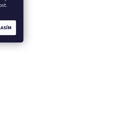
ost.
ASÍM