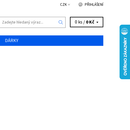
CZK
PŘIHLÁŠENÍ
0 ks /
0 Kč
DÁRKY