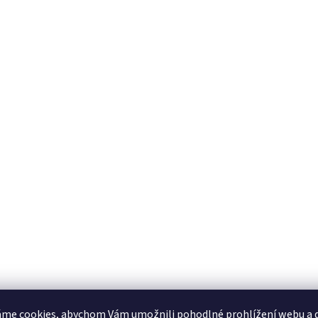
me cookies, abychom Vám umožnili pohodlné prohlížení webu a d