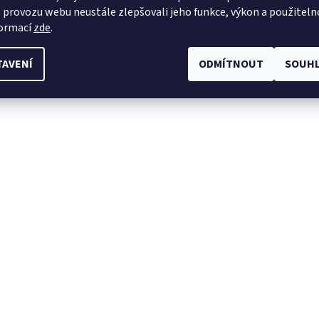
 provozu webu neustále zlepšovali jeho funkce, výkon a použiteln
formací
zde
.
TAVENÍ
ODMÍTNOUT
SOUHL