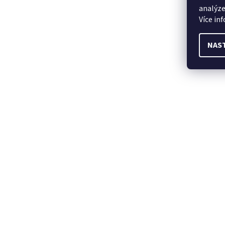
analýze
Více in
NAS