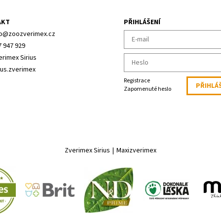
AKT
PŘIHLÁŠENÍ
o
@
zoozverimex.cz
7 947 929
erimex Sirius
ius.zverimex
Registrace
Zapomenuté heslo
Zverimex Sirius
|
Maxizverimex