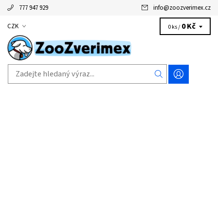
777 947 929
info
@
zoozverimex.cz
0 Kč
CZK
0 ks /