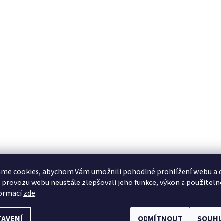
me cookies, abychom Vám umožnili pohodlné prohlížení webu a d
 provozu webu neustále zlepšovali jeho funkce, výkon a použiteln
formací
zde
.
TAVENÍ
ODMÍTNOUT
SOUHL