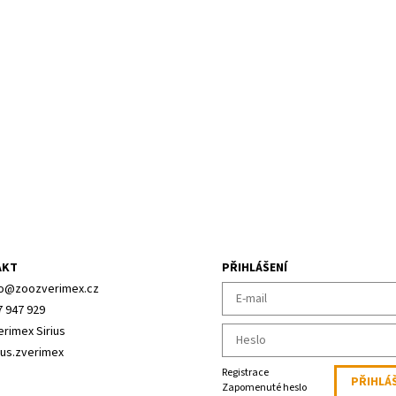
AKT
PŘIHLÁŠENÍ
o
@
zoozverimex.cz
7 947 929
erimex Sirius
ius.zverimex
Registrace
Zapomenuté heslo