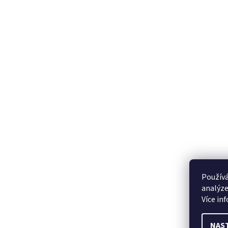
Používá
analýze
Více in
NAS