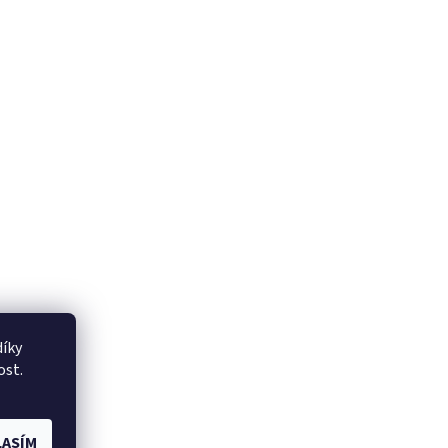
íky
ost.
ASÍM