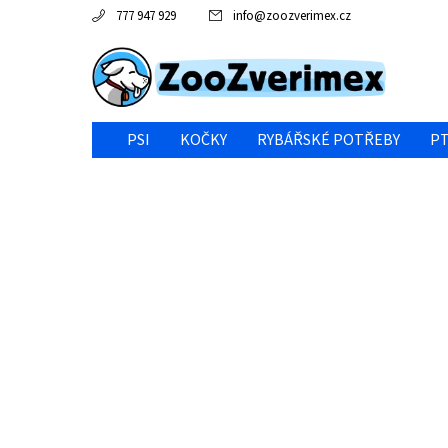
777 947 929
info
@
zoozverimex.cz
PSI
KOČKY
RYBÁŘSKÉ POTŘEBY
PT
NEJVÝHODNĚJŠÍ CENA/VÝPRODEJ
GABY RYBY