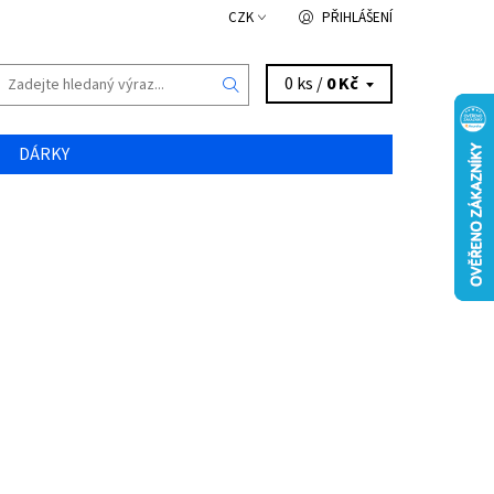
CZK
PŘIHLÁŠENÍ
0 ks /
0 Kč
DÁRKY