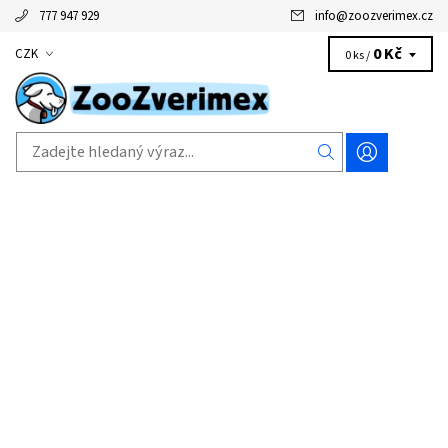
777 947 929
info
@
zoozverimex.cz
0 Kč
CZK
0 ks /