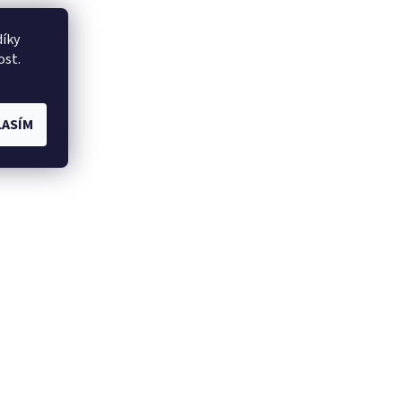
íky
ost.
ASÍM