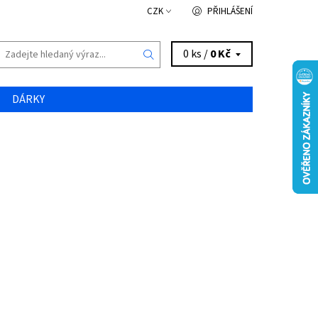
CZK
PŘIHLÁŠENÍ
0 ks /
0 Kč
DÁRKY