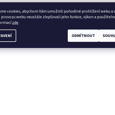
me cookies, abychom Vám umožnili pohodlné prohlížení webu a d
 provozu webu neustále zlepšovali jeho funkce, výkon a použiteln
formací
zde
.
TAVENÍ
ODMÍTNOUT
SOUHL