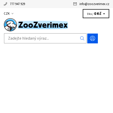
777 947 929
info
@
zoozverimex.cz
0 Kč
CZK
0 ks /