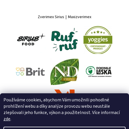
Zverimex Sirius
|
Maxizverimex
Používáme cookies, abychom Vám umožnili pohodlné
prohlížení webu a díky analýze provozu webu neustále
zlepšovali jeho funkce, výkon a použitelnost. Více informací
zde
.