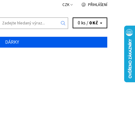
CZK
PŘIHLÁŠENÍ
0 ks /
0 Kč
DÁRKY