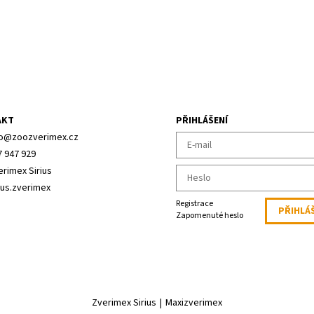
AKT
PŘIHLÁŠENÍ
o
@
zoozverimex.cz
7 947 929
erimex Sirius
ius.zverimex
Registrace
Zapomenuté heslo
Zverimex Sirius
|
Maxizverimex