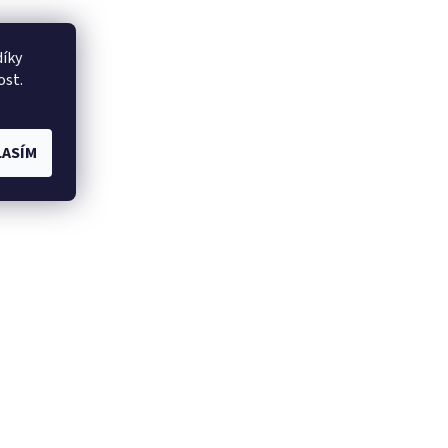
íky
ost.
ASÍM