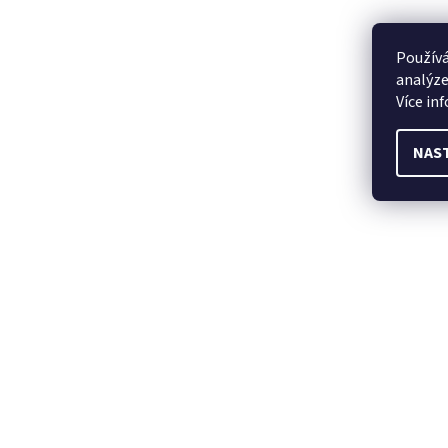
Používá
analýze
Více in
NAS