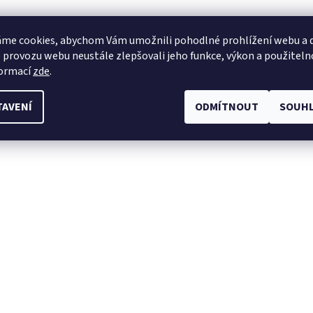
me cookies, abychom Vám umožnili pohodlné prohlížení webu a d
 provozu webu neustále zlepšovali jeho funkce, výkon a použiteln
formací
zde
.
TAVENÍ
ODMÍTNOUT
SOUHL