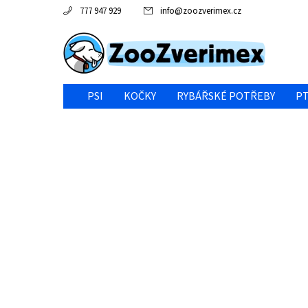
777 947 929
info
@
zoozverimex.cz
PSI
KOČKY
RYBÁŘSKÉ POTŘEBY
PT
NEJVÝHODNĚJŠÍ CENA/VÝPRODEJ
GABY RYBY