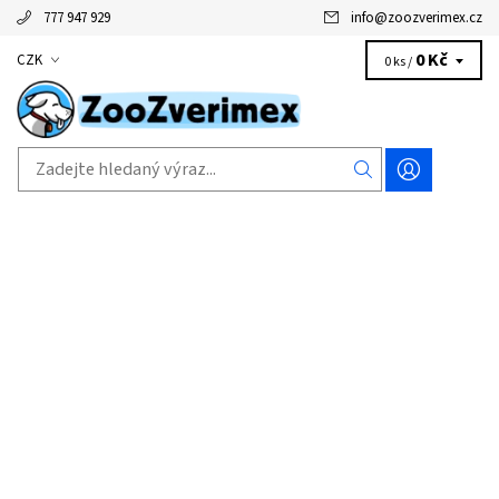
777 947 929
info
@
zoozverimex.cz
0 Kč
CZK
0 ks /