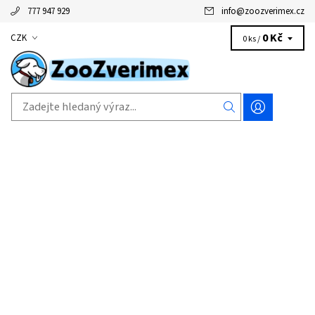
777 947 929
info
@
zoozverimex.cz
0 Kč
CZK
0 ks /