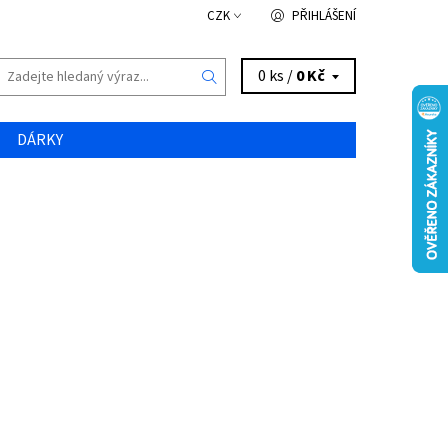
CZK
PŘIHLÁŠENÍ
0 ks /
0 Kč
DÁRKY