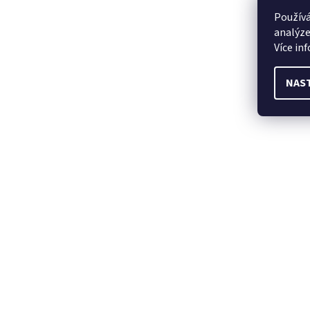
Používá
analýze
Více in
NAS