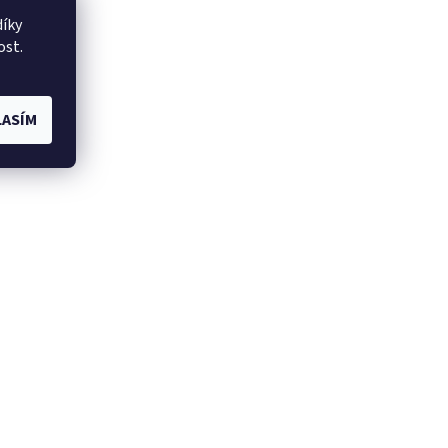
íky
ost.
ASÍM