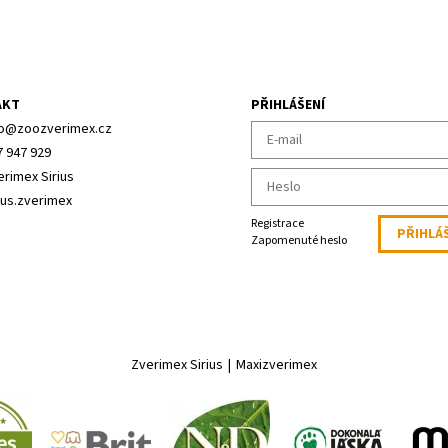
AKT
PŘIHLÁŠENÍ
o
@
zoozverimex.cz
7 947 929
erimex Sirius
ius.zverimex
Registrace
Zapomenuté heslo
Zverimex Sirius
|
Maxizverimex