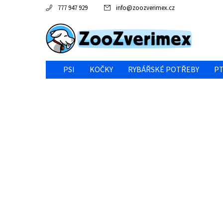
777 947 929
info
@
zoozverimex.cz
PSI
KOČKY
RYBÁŘSKÉ POTŘEBY
PT
NEJVÝHODNĚJŠÍ CENA/VÝPRODEJ
GABY RYBY