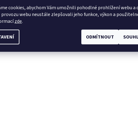
me cookies, abychom Vám umožnili pohodlné prohlížení webu a d
 provozu webu neustále zlepšovali jeho funkce, výkon a použiteln
formací
zde
.
TAVENÍ
ODMÍTNOUT
SOUHL