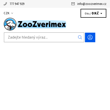
777 947 929
info
@
zoozverimex.cz
0 Kč
CZK
0 ks /