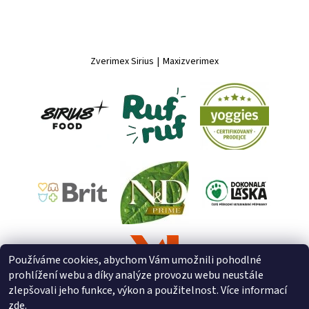
Zverimex Sirius
|
Maxizverimex
Používáme cookies, abychom Vám umožnili pohodlné
prohlížení webu a díky analýze provozu webu neustále
zlepšovali jeho funkce, výkon a použitelnost. Více informací
zde
.