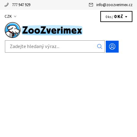
777 947 929
info
@
zoozverimex.cz
0 Kč
CZK
0 ks /