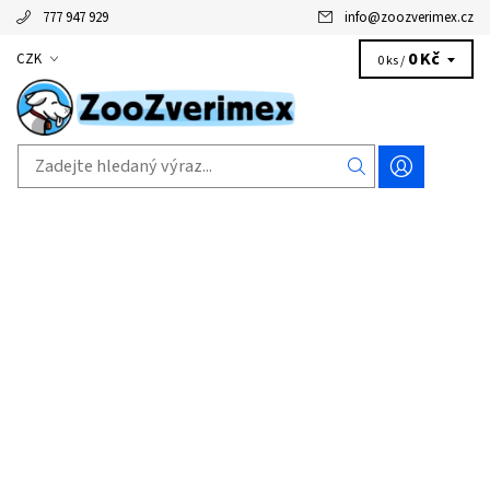
777 947 929
info
@
zoozverimex.cz
0 Kč
CZK
0 ks /