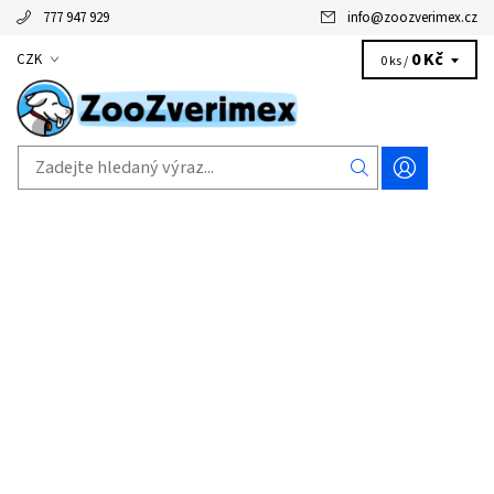
777 947 929
info
@
zoozverimex.cz
0 Kč
CZK
0 ks /