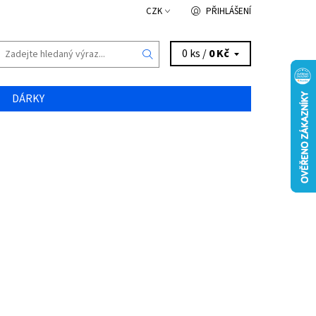
CZK
PŘIHLÁŠENÍ
0 ks /
0 Kč
DÁRKY