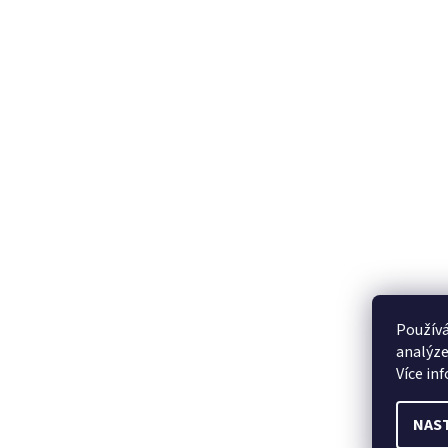
Používá
analýze
Více in
NAS