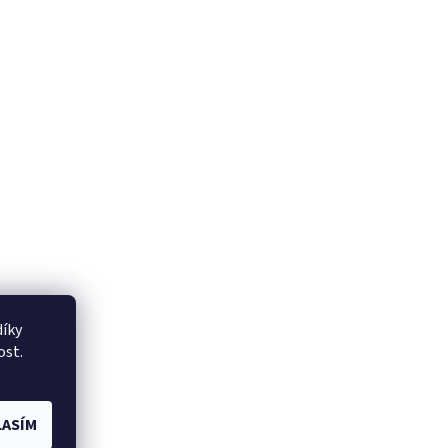
íky
ost.
ASÍM