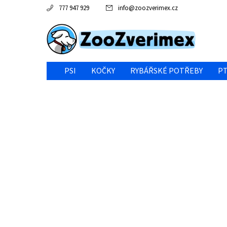
777 947 929
info
@
zoozverimex.cz
PSI
KOČKY
RYBÁŘSKÉ POTŘEBY
PT
NEJVÝHODNĚJŠÍ CENA/VÝPRODEJ
GABY RYBY