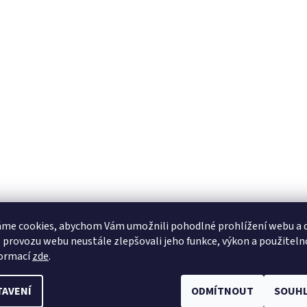
me cookies, abychom Vám umožnili pohodlné prohlížení webu a d
 provozu webu neustále zlepšovali jeho funkce, výkon a použiteln
formací
zde
.
TAVENÍ
ODMÍTNOUT
SOUHL