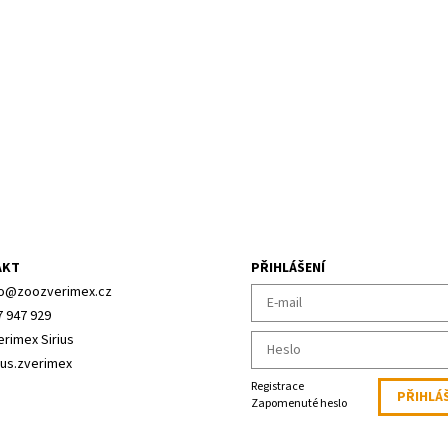
AKT
PŘIHLÁŠENÍ
o
@
zoozverimex.cz
7 947 929
erimex Sirius
ius.zverimex
Registrace
Zapomenuté heslo