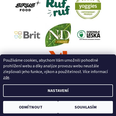
Používáme cookies, abychom Vám umožnili pohodlné
prohlížení webu a díky analýze provozu webu neustále
zlepšovali jeho funkce, výkon a použitelnost. Více informací
zde
.
NASTAVENÍ
2026 © ZooZverimex, všechna práva vyhrazena
Upravit nastavení
cookies
Vytvořil Shoptet
ODMÍTNOUT
SOUHLASÍM