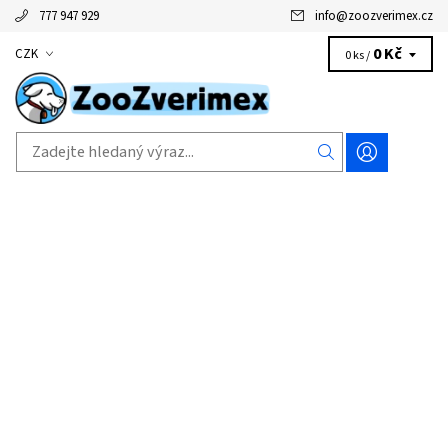
777 947 929
info
@
zoozverimex.cz
0 Kč
CZK
0 ks /