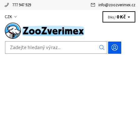
777 947 929
info
@
zoozverimex.cz
0 Kč
CZK
0 ks /