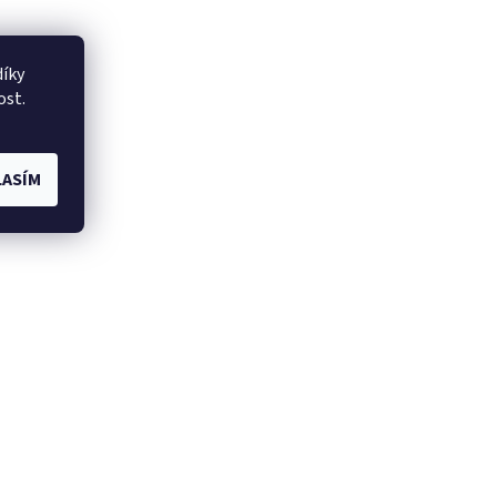
íky
ost.
ASÍM