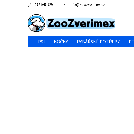
777 947 929
info
@
zoozverimex.cz
PSI
KOČKY
RYBÁŘSKÉ POTŘEBY
PT
NEJVÝHODNĚJŠÍ CENA/VÝPRODEJ
GABY RYBY