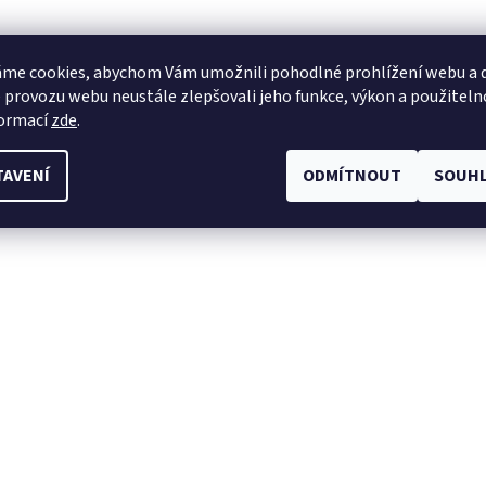
me cookies, abychom Vám umožnili pohodlné prohlížení webu a d
 provozu webu neustále zlepšovali jeho funkce, výkon a použiteln
formací
zde
.
TAVENÍ
ODMÍTNOUT
SOUHL