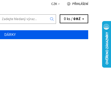
CZK
PŘIHLÁŠENÍ
0 ks /
0 Kč
DÁRKY