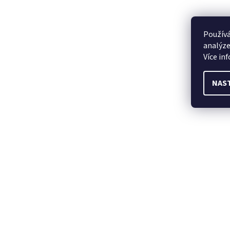
Používá
analýze
Více in
NAS