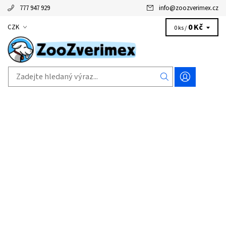
777 947 929
info
@
zoozverimex.cz
0 Kč
CZK
0 ks /