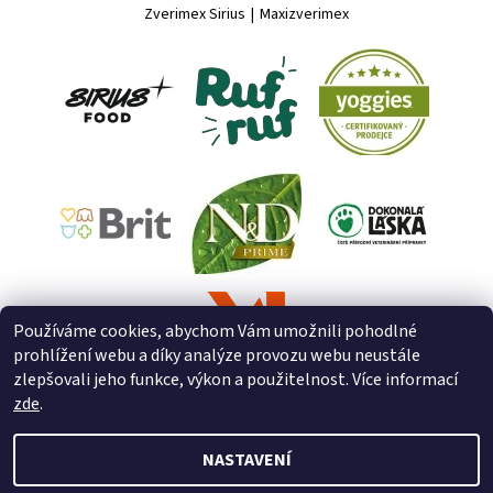
Zverimex Sirius
|
Maxizverimex
Používáme cookies, abychom Vám umožnili pohodlné
prohlížení webu a díky analýze provozu webu neustále
zlepšovali jeho funkce, výkon a použitelnost. Více informací
zde
.
NASTAVENÍ
2026 © ZooZverimex, všechna práva vyhrazena
Upravit nastavení
cookies