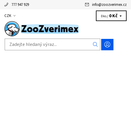
777 947 929
info
@
zoozverimex.cz
0 Kč
CZK
0 ks /