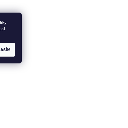
íky
ost.
ASÍM