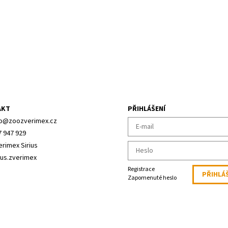
AKT
PŘIHLÁŠENÍ
o
@
zoozverimex.cz
7 947 929
erimex Sirius
ius.zverimex
Registrace
Zapomenuté heslo