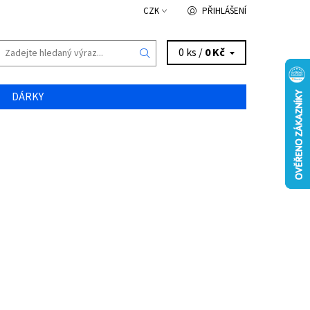
CZK
PŘIHLÁŠENÍ
0 ks /
0 Kč
DÁRKY