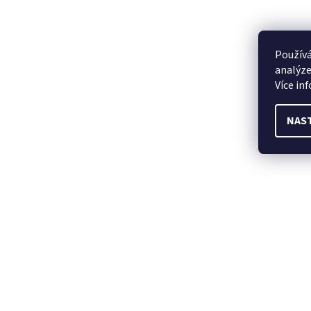
Používá
analýze
Více in
NAS