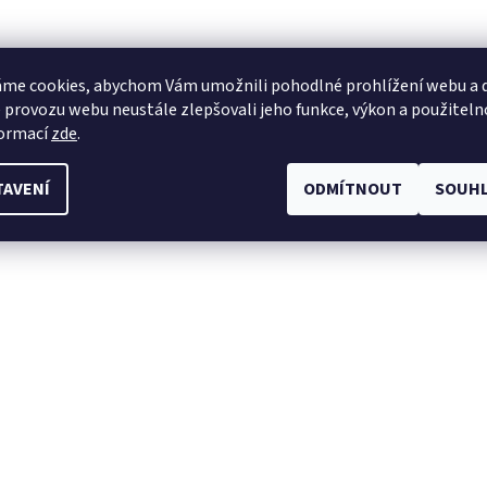
me cookies, abychom Vám umožnili pohodlné prohlížení webu a d
 provozu webu neustále zlepšovali jeho funkce, výkon a použiteln
formací
zde
.
TAVENÍ
ODMÍTNOUT
SOUHL