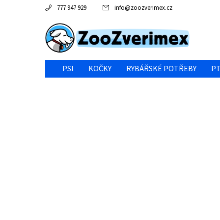
777 947 929
info
@
zoozverimex.cz
PSI
KOČKY
RYBÁŘSKÉ POTŘEBY
PT
NEJVÝHODNĚJŠÍ CENA/VÝPRODEJ
GABY RYBY