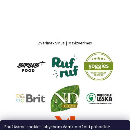
Zverimex Sirius
|
Maxizverimex
Používáme cookies, abychom Vám umožnili pohodlné