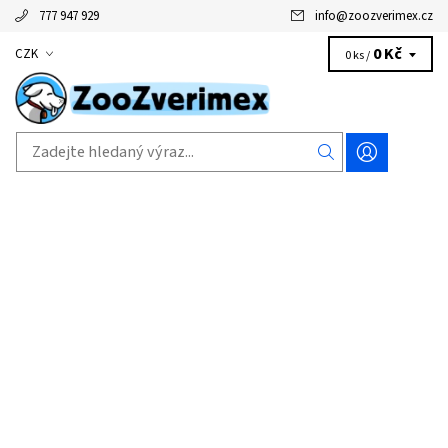
777 947 929
info
@
zoozverimex.cz
0 Kč
CZK
0 ks /