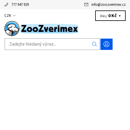
777 947 929
info
@
zoozverimex.cz
0 Kč
CZK
0 ks /