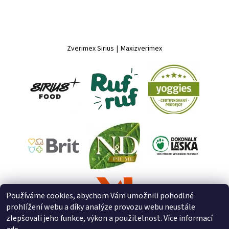
Zverimex Sirius
|
Maxizverimex
Používáme cookies, abychom Vám umožnili pohodlné
prohlížení webu a díky analýze provozu webu neustále
zlepšovali jeho funkce, výkon a použitelnost. Více informací