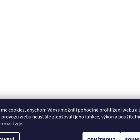
me cookies, abychom Vám umožnili pohodlné prohlížení webu a d
 provozu webu neustále zlepšovali jeho funkce, výkon a použiteln
formací
zde
.
TAVENÍ
ODMÍTNOUT
SOUHL