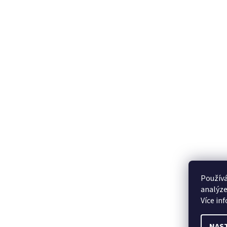
Používá
analýze
Více in
NAS