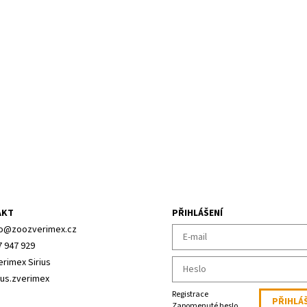
AKT
PŘIHLÁŠENÍ
o
@
zoozverimex.cz
7 947 929
erimex Sirius
ius.zverimex
Registrace
Zapomenuté heslo