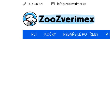
777 947 929
info
@
zoozverimex.cz
PSI
KOČKY
RYBÁŘSKÉ POTŘEBY
PT
NEJVÝHODNĚJŠÍ CENA/VÝPRODEJ
GABY RYBY