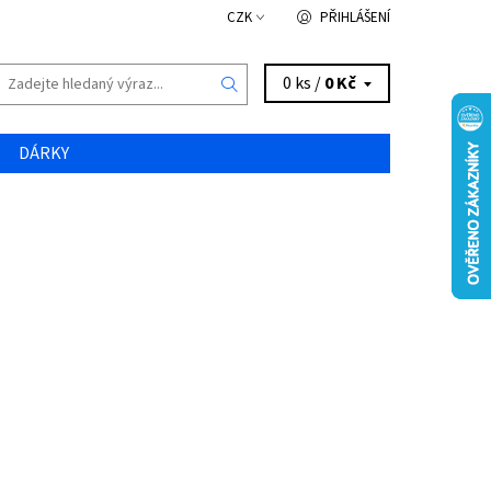
CZK
PŘIHLÁŠENÍ
0 ks /
0 Kč
DÁRKY