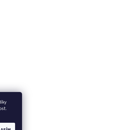
íky
ost.
ASÍM