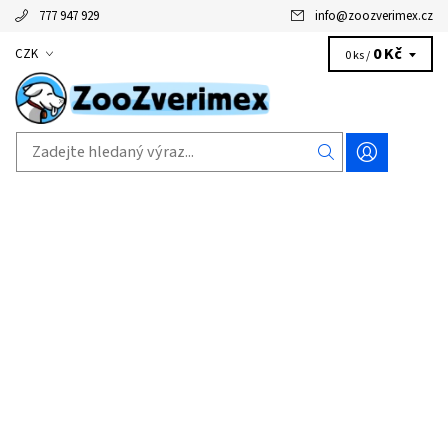
777 947 929
info
@
zoozverimex.cz
0 Kč
CZK
0 ks /