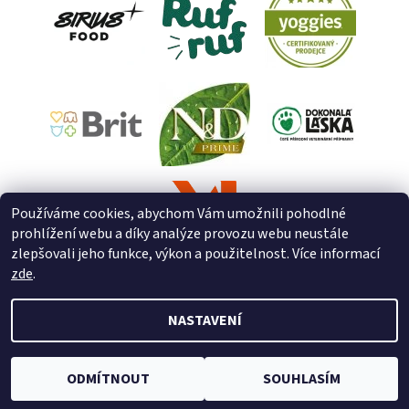
Používáme cookies, abychom Vám umožnili pohodlné
prohlížení webu a díky analýze provozu webu neustále
zlepšovali jeho funkce, výkon a použitelnost. Více informací
zde
.
NASTAVENÍ
2026 © ZooZverimex, všechna práva vyhrazena
Upravit nastavení
cookies
Vytvořil Shoptet
ODMÍTNOUT
SOUHLASÍM