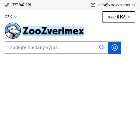
777 947 929
info
@
zoozverimex.cz
0 Kč
CZK
0 ks /