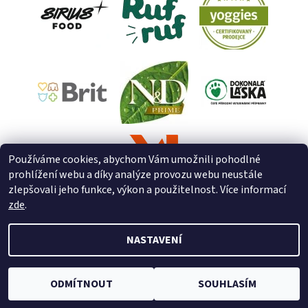
Používáme cookies, abychom Vám umožnili pohodlné
prohlížení webu a díky analýze provozu webu neustále
zlepšovali jeho funkce, výkon a použitelnost. Více informací
zde
.
NASTAVENÍ
2026 © ZooZverimex, všechna práva vyhrazena
Upravit nastavení
cookies
Vytvořil Shoptet
ODMÍTNOUT
SOUHLASÍM