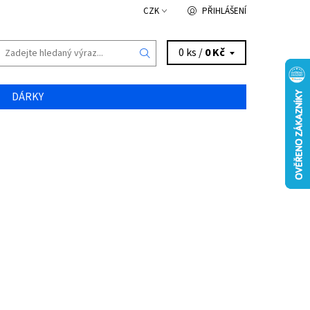
CZK
PŘIHLÁŠENÍ
0 ks /
0 Kč
DÁRKY