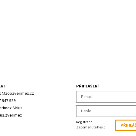
AKT
PŘIHLÁŠENÍ
o
@
zoozverimex.cz
7 947 929
erimex Sirius
ius.zverimex
Registrace
Zapomenuté heslo