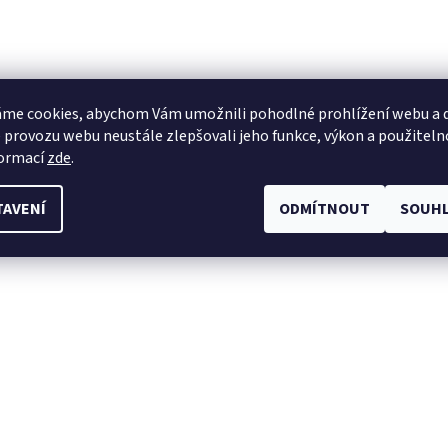
me cookies, abychom Vám umožnili pohodlné prohlížení webu a d
 provozu webu neustále zlepšovali jeho funkce, výkon a použiteln
formací
zde
.
TAVENÍ
ODMÍTNOUT
SOUHL