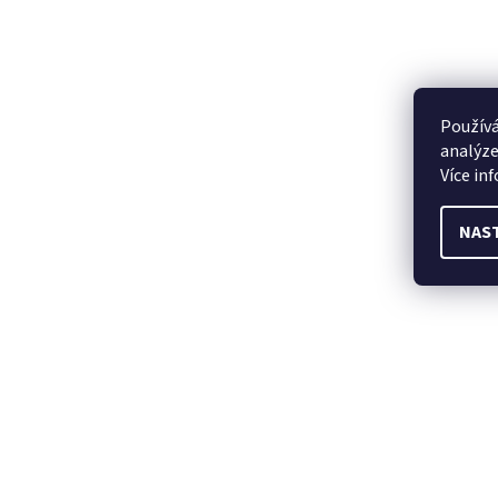
Používá
analýze
Více in
NAS