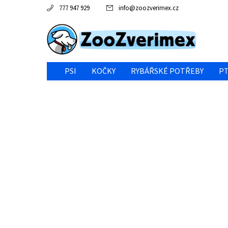
777 947 929
info
@
zoozverimex.cz
PSI
KOČKY
RYBÁŘSKÉ POTŘEBY
PT
NEJVÝHODNĚJŠÍ CENA/VÝPRODEJ
GABY RYBY