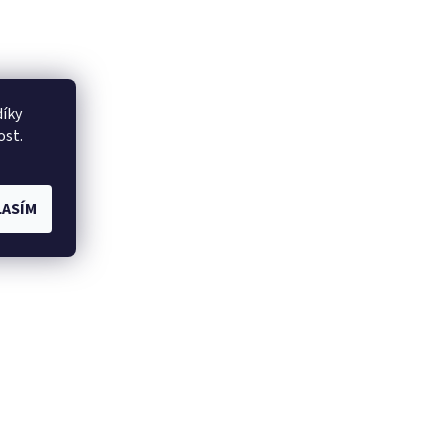
íky
ost.
ASÍM