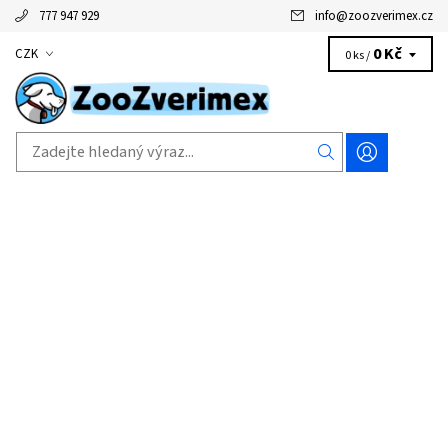
777 947 929
info
@
zoozverimex.cz
0 Kč
CZK
0 ks /