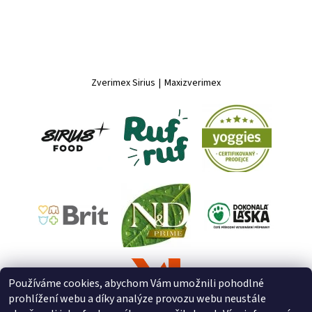
Zverimex Sirius
|
Maxizverimex
Používáme cookies, abychom Vám umožnili pohodlné
prohlížení webu a díky analýze provozu webu neustále